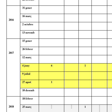
31
gener
16
març
2016
2 octubre
13
novemb
15
gener
26
febrer
2017
12
març
4
juny
6
1
9
juliol
27
agost
1
10
desemb
18
febrer
2018
25
març
1