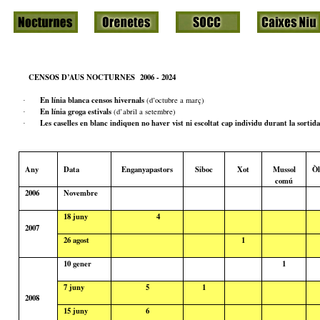
CENSOS D’AUS NOCTURNES
2006 - 2024
En línia blanca censos hivernals
(d’octubre a març)
·
En línia groga estivals
(d’abril a setembre)
·
Les caselles en blanc indiquen no haver vist ni escoltat cap individu durant la sortida
·
Any
Data
Enganyapastors
Siboc
Xot
Mussol
Òl
comú
2006
Novembre
18
juny
4
2007
26
agost
1
10
gener
1
7
juny
5
1
2008
15
juny
6