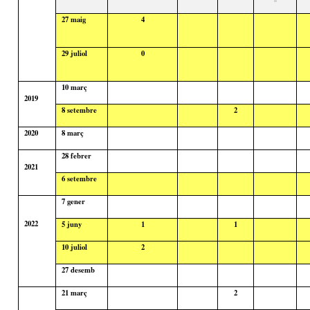
27
maig
4
29
juliol
0
10
març
2019
8
setembre
2
2020
8
març
28
febrer
2021
6
setembre
7
gener
2022
5
juny
1
1
10
juliol
2
27
desemb
21
març
2