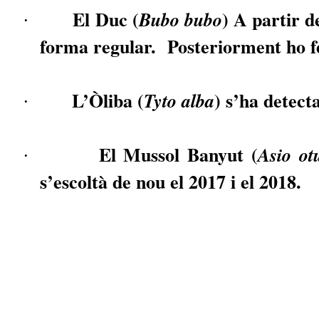
El Duc (
) A partir d
Bubo
bubo
·
forma regular.
Posteriorment ho f
L’Òliba (
) s’ha detect
Tyto
alba
·
El Mussol Banyut (
Asio
ot
·
s’escoltà de nou el 2017 i el 2018.