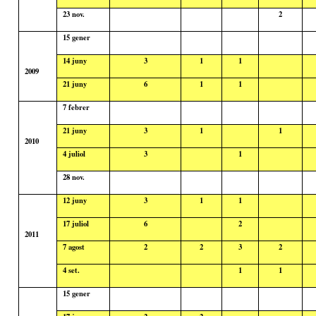
23 nov.
2
15
gener
14
juny
3
1
1
2009
21
juny
6
1
1
7
febrer
21
juny
3
1
1
2010
4
juliol
3
1
28 nov.
12
juny
3
1
1
17
juliol
6
2
2011
7
agost
2
2
3
2
4 set.
1
1
15
gener