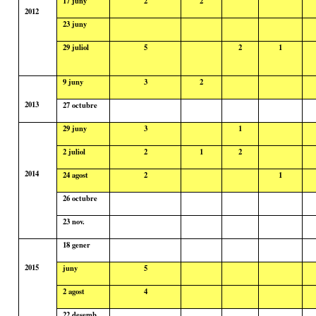
17
juny
2
2
2012
23
juny
29
juliol
5
2
1
9
juny
3
2
2013
27 octubre
29
juny
3
1
2
juliol
2
1
2
2014
24
agost
2
1
26 octubre
23 nov.
18
gener
2015
juny
5
2
agost
4
22
desemb