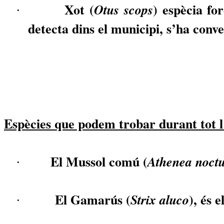
Xot (
) espècia fo
Otus
scops
·
detecta dins el municipi, s’ha conve
Espècies que podem trobar durant tot l
El Mussol comú (
Athenea
noct
·
El Gamarús (
), és 
Strix
aluco
·