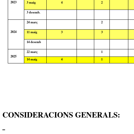
2023
3
maig
4
2
3
desemb
.
24
març
2
2024
11
maig
3
3
14
desemb
22 març
1
2025
14
maig
4
1
CONSIDERACIONS GENERALS: